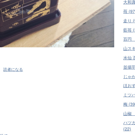
大和真
苺 (97
走り (
藍苺 (
百円 
山スキー
水仙 
並揚羽 
読者になる
じゃが
ほおずき
ミツバ
梅 (39
山椒 
ハツ
(22)