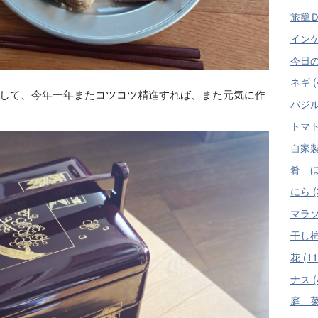
旅籠Ｄ
インゲン
今日の
ネギ (
して、今年一年またコツコツ精進すれば、また元気に作
バジル 
トマト 
自家製
肴 ほ
にら (
マラソ
干し柿
花 (11
ナス (
庭、菜