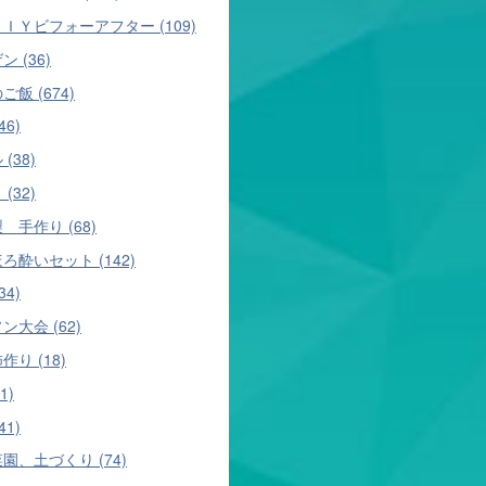
ＩＹビフォーアフター (109)
 (36)
ご飯 (674)
46)
(38)
(32)
 手作り (68)
ろ酔いセット (142)
34)
ン大会 (62)
作り (18)
1)
41)
園、土づくり (74)