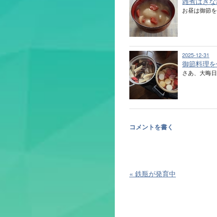
雑煮はきな
お昼は御節を
2025-12-31
御節料理を
さあ、大晦日
コメントを書く
«
鉄瓶が発育中