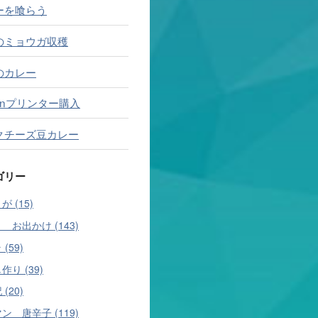
ーを喰らう
のミョウガ収穫
のカレー
onプリンター購入
クチーズ豆カレー
ゴリー
 (15)
 お出かけ (143)
(59)
作り (39)
(20)
ン 唐辛子 (119)