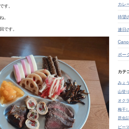
カレ
です。
待望
ね。
回です。
連日
Can
ポー
カテ
みょうが
山登り
オクラ 
梅干し
昆虫記 
ピーマ