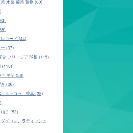
菜 水菜 菊菜 葉物 (60)
)
93)
35)
レコード (44)
 (37)
百合 フリージア 球根 (115)
(110)
芋 里芋 (56)
 (26)
 ルッコラ 香草 (28)
)
柚子 (53)
カダイコン、ラディッシュ