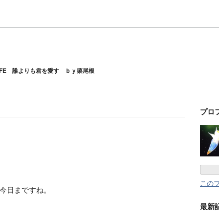
LIFE 誰よりも君を愛す ｂｙ栗尾根
プロ
この
今日まですね。
最新