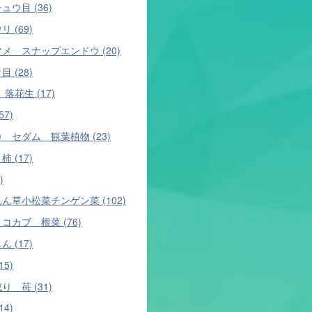
ュウ目 (36)
 (69)
メ スナップエンドウ (20)
 (28)
落花生 (17)
57)
 セダム 観葉植物 (23)
 (17)
)
ん草小松菜チンゲン菜 (102)
コカブ 根菜 (76)
 (17)
15)
り 苺 (31)
14)