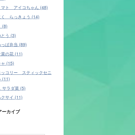
マト アイコちゃん (48)
く らっきょう (14)
(8)
とう (3)
っぱ弁当 (89)
菜の花 (11)
 (15)
ロッコリー スティックセニ
(11)
 サラダ菜 (5)
クサイ (11)
アーカイブ