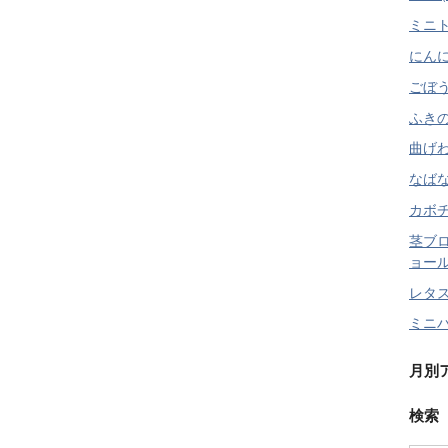
ミニト
にんに
ごぼう 
ふきの
曲げわ
なばな
カボチャ
茎ブ
ョール 
レタス
ミニハ
月別
検索