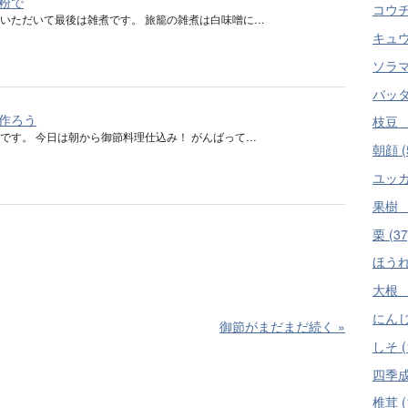
粉で
コウチ
いただいて最後は雑煮です。 旅籠の雑煮は白味噌に…
キュウリ
ソラマ
バッタ目
作ろう
枝豆 
です。 今日は朝から御節料理仕込み！ がんばって…
朝顔 (
ユッカ
果樹 柿
栗 (37
ほうれ
大根 
にんじん
御節がまだまだ続く
»
しそ (
四季成
椎茸 (